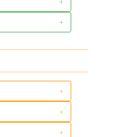
+
+
+
+
+