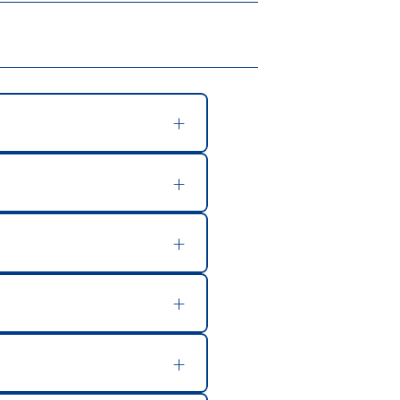
+
+
+
+
+