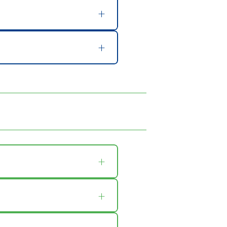
+
+
+
+