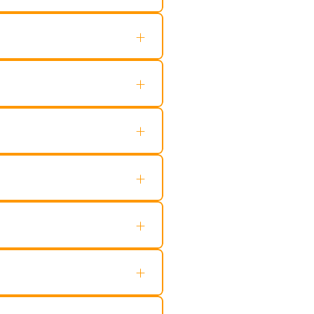
+
+
+
+
+
+